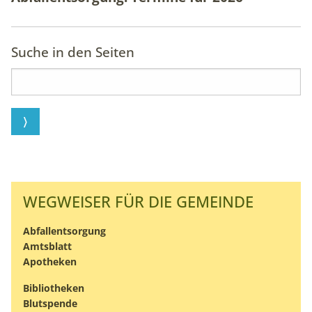
unsere Intranet-Website nutzen und dienen als
Grundlage für Verbesserungen der Nutzererfahrung
Suche in den Seiten
Matomo
Name:
_pk_ses, _pk_id
Anbieter:
matomo.org
Zweck:
Statistik
WEGWEISER FÜR DIE GEMEINDE
Cookie Laufzeit:
Abfallentsorgung
1 Jahr
Amtsblatt
Apotheken
Bibliotheken
Blutspende