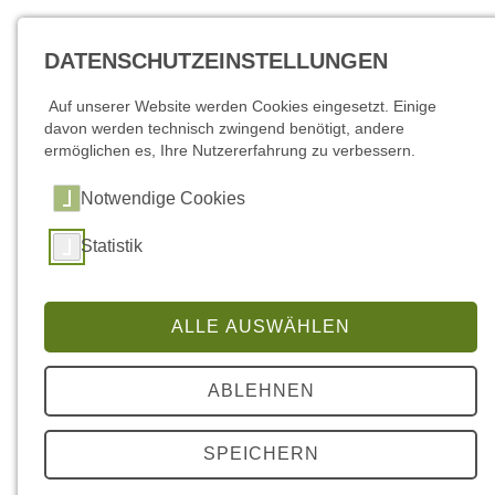
DATENSCHUTZEINSTELLUNGEN
Auf unserer Website werden Cookies eingesetzt. Einige
davon werden technisch zwingend benötigt, andere
ermöglichen es, Ihre Nutzererfahrung zu verbessern.
Notwendige Cookies
Statistik
Grünordungsplan (GOPaS) "Werbellinsee"
ALLE AUSWÄHLEN
Grünordungsplan als Satzung (GOPaS) "Werbellinsee",
ABLEHNEN
Planzeichnung (2013) zum PDF-Dokument (2 MB) bitte
hier
klicken
SPEICHERN
Begründung, zum PDF-Dokument (2,5 MB) bitte
hier klicken