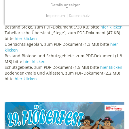
Zusammenfassende Erklärung, zum PDF-Dokument (102 KB)
Details anzeigen
bitte h
ier klicken
Impressum
|
Datenschutz
Anlagen:
NOTWENDIGE COOKIES
Bestand Stege, zum PDF-Dokument (730 KB) bitte
hier klicken
Notwendige Cookies werden für grundlegende
Tabellarische Übersicht „Stege“, zum PDF-Dokument (47 KB)
Funktionen der Website benötigt. Dadurch ist
bitte
hier klicken
gewährleistet, dass die Website einwandfrei funktioniert.
Übersichtslageplan, zum PDF-Dokument (1,3 MB) bitte
hier
klicken
mtm_consent
Bestand Biotope und Schutzgebiete, zum PDF-Dokument (1,8
MB) bitte
hier klicken
Schutzgebiete, zum PDF-Dokument (1,5 MB) bitte
hier klicken
Name:
Bodendenkmale und Altlasten, zum PDF-Dokument (2,2 MB)
mtm_consent, mtm_consent_removed
bitte
hier klicken
Anbieter:
matomo.org
Zweck:
Schlagzeilen
Cookies zum Speichern der Cookie Consent
Einstellungen
Cookie Laufzeit: