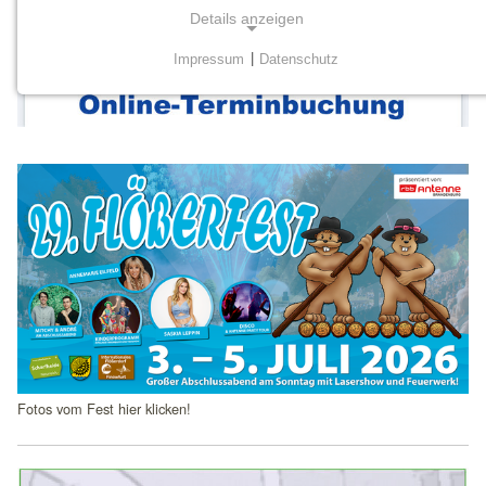
Details anzeigen
Impressum
|
Datenschutz
NOTWENDIGE COOKIES
Notwendige Cookies werden für grundlegende
Funktionen der Website benötigt. Dadurch ist
gewährleistet, dass die Website einwandfrei funktioniert.
Schlagzeilen
mtm_consent
Name:
mtm_consent, mtm_consent_removed
Anbieter:
matomo.org
Zweck:
Fotos vom Fest hier klicken!
Cookies zum Speichern der Cookie Consent
Einstellungen
Cookie Laufzeit: