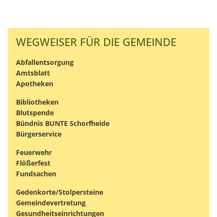
unsere Intranet-Website nutzen und dienen als
Grundlage für Verbesserungen der Nutzererfahrung
WEGWEISER FÜR DIE GEMEINDE
Matomo
Abfallentsorgung
Name:
Amtsblatt
_pk_ses, _pk_id
Apotheken
Anbieter:
Bibliotheken
matomo.org
Blutspende
Zweck:
Bündnis BUNTE Schorfheide
Statistik
Bürgerservice
Cookie Laufzeit:
Feuerwehr
1 Jahr
Flößerfest
Fundsachen
Gedenkorte/Stolpersteine
Gemeindevertretung
Gesundheitseinrichtungen