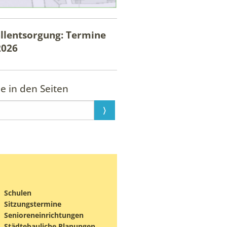
llentsorgung: Termine
2026
e in den Seiten
Schulen
Sitzungstermine
Senioreneinrichtungen
Städtebauliche Planungen