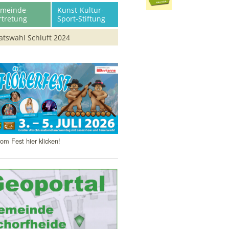
meinde-
Kunst-Kultur-
rtretung
Sport-Stiftung
atswahl Schluft 2024
agzeilen
om Fest hier klicken!