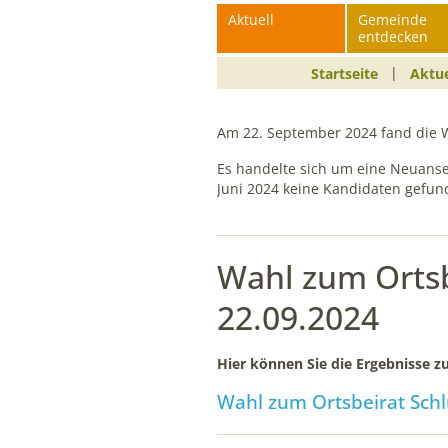
Aktuell
Gemeinde
Funktionen der Website benötigt. Dadurch ist
entdecken
gewährleistet, dass die Website einwandfrei funktioniert.
Startseite
Aktue
mtm_consent
Am 22. September 2024 fand die Wa
Name:
mtm_consent,
Es handelte sich um eine Neuanset
mtm_consent_removed
Juni 2024 keine Kandidaten gefun
Anbieter:
matomo.org
Wahl zum Ortsb
Zweck:
Cookies zum Speichern der Cookie
22.09.2024
Consent Einstellungen
Cookie
Hier können Sie die Ergebnisse zu
Laufzeit:
Wahl zum Ortsbeirat Schl
1 Jahr