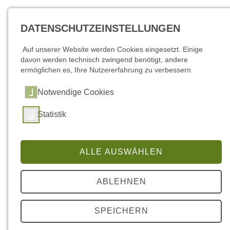
DATENSCHUTZEINSTELLUNGEN
Auf unserer Website werden Cookies eingesetzt. Einige
davon werden technisch zwingend benötigt, andere
ermöglichen es, Ihre Nutzererfahrung zu verbessern.
Notwendige Cookies
Statistik
Notfallvorsorge Katastrophenschutz
ALLE AUSWÄHLEN
Auch wenn die Stromversorgung in Deutschland zu den
ABLEHNEN
sichersten und stabilsten in ganz Europa zählt, zeigt sich in
der jüngsten Vergangenheit, dass Extremwetter, technisches
oder menschliches Versagen oder auch Sabotage durchaus
SPEICHERN
zu langanhaltenden Stromausfällen führen können. Aus
diesem Grunde wurden und werden im Land Brandenburg