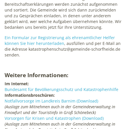
Bereitschaftserklärungen werden zunächst aufgenommen
unsere Intranet-Website nutzen und dienen als
und sortiert. Die Gemeinde wird sich dann zurückmelden
Grundlage für Verbesserungen der Nutzererfahrung
und zu Gesprächen einladen, in denen unter anderem
geklärt wird, wer welche Aufgaben übernehmen könnte. Wir
Matomo
bedanken uns bereits jetzt für Ihre Unterstützung.
Ein Formular zur Registrierung als ehrenamtlicher Helfer
Name:
können Sie hier herunterladen
, ausfüllen und per E-Mail an
_pk_ses, _pk_id
die Adresse katastrophenschutz@gemeinde-schorfheide.de
senden.
Anbieter:
matomo.org
Zweck:
Weitere Informationen:
Statistik
Im Internet:
Bundesamt für Bevölkerungsschutz und Katastrophenhilfe
Cookie Laufzeit:
Informationsbroschüren:
1 Jahr
Notfallvorsorge im Landkreis Barnim (Download)
(Auslage zum Mitnehmen auch in der Gemeindeverwaltung in
Finowfurt und der Touristinfo in Groß Schönebeck)
Vorsorgen für Krisen und Katastrophen (Download)
(Auslage zum Mitnehmen auch in der Gemeindeverwaltung in