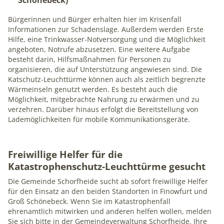
1 Jahr
Bürgerinnen und Bürger erhalten hier im Krisenfall
Informationen zur Schadenslage. Außerdem werden Erste
mindshape Cookie Consent
Hilfe, eine Trinkwasser-Notversorgung und die Möglichkeit
angeboten, Notrufe abzusetzen. Eine weitere Aufgabe
besteht darin, Hilfsmaßnahmen für Personen zu
Name:
organisieren, die auf Unterstützung angewiesen sind. Die
cookie_consent
Katschutz-Leuchttürme können auch als zeitlich begrenzte
Anbieter:
Wärmeinseln genutzt werden. Es besteht auch die
Möglichkeit, mitgebrachte Nahrung zu erwärmen und zu
mindshape GmbH
verzehren. Darüber hinaus erfolgt die Bereitstellung von
Zweck:
Lademöglichkeiten für mobile Kommunikationsgeräte.
Speichert Ihre Cookie-Einstellungen
Cookie Laufzeit:
Freiwillige Helfer für die
1 Jahr
Katastrophenschutz-Leuchttürme gesucht
Die Gemeinde Schorfheide sucht ab sofort freiwillige Helfer
für den Einsatz an den beiden Standorten in Finowfurt und
STATISTIK
Groß Schönebeck. Wenn Sie im Katastrophenfall
ehrenamtlich mitwirken und anderen helfen wollen, melden
Statistik-Cookies erfassen Informationen anonym. Diese
Sie sich bitte in der Gemeindeverwaltung Schorfheide. Ihre
Informationen helfen uns zu verstehen, wie Besucher