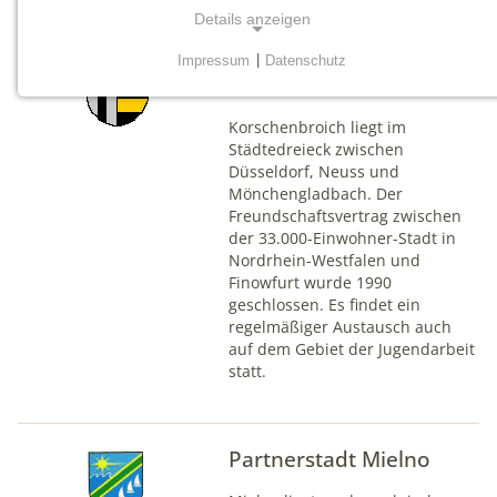
Details anzeigen
Partnerstadt
Impressum
|
Datenschutz
Korschenbroich
NOTWENDIGE COOKIES
Notwendige Cookies werden für grundlegende
Korschenbroich liegt im
Funktionen der Website benötigt. Dadurch ist
Städtedreieck zwischen
gewährleistet, dass die Website einwandfrei funktioniert.
Düsseldorf, Neuss und
Mönchengladbach. Der
mtm_consent
Freundschaftsvertrag zwischen
der 33.000-Einwohner-Stadt in
Nordrhein-Westfalen und
Name:
Finowfurt wurde 1990
mtm_consent, mtm_consent_removed
geschlossen. Es findet ein
regelmäßiger Austausch auch
Anbieter:
auf dem Gebiet der Jugendarbeit
matomo.org
statt.
Zweck:
Cookies zum Speichern der Cookie Consent
Einstellungen
Partnerstadt Mielno
Cookie Laufzeit: