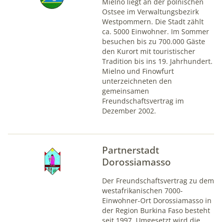
Mielno liegt an der polnischen
1 Jahr
Ostsee im Verwaltungsbezirk
Westpommern. Die Stadt zählt
ca. 5000 Einwohner. Im Sommer
mindshape Cookie Consent
besuchen bis zu 700.000 Gäste
den Kurort mit touristischer
Name:
Tradition bis ins 19. Jahrhundert.
cookie_consent
Mielno und Finowfurt
unterzeichneten den
Anbieter:
gemeinsamen
mindshape GmbH
Freundschaftsvertrag im
Dezember 2002.
Zweck:
Speichert Ihre Cookie-Einstellungen
Cookie Laufzeit:
Partnerstadt
1 Jahr
Dorossiamasso
Der Freundschaftsvertrag zu dem
westafrikanischen 7000-
STATISTIK
Einwohner-Ort Dorossiamasso in
der Region Burkina Faso besteht
Statistik-Cookies erfassen Informationen anonym. Diese
seit 1997. Umgesetzt wird die
Informationen helfen uns zu verstehen, wie Besucher