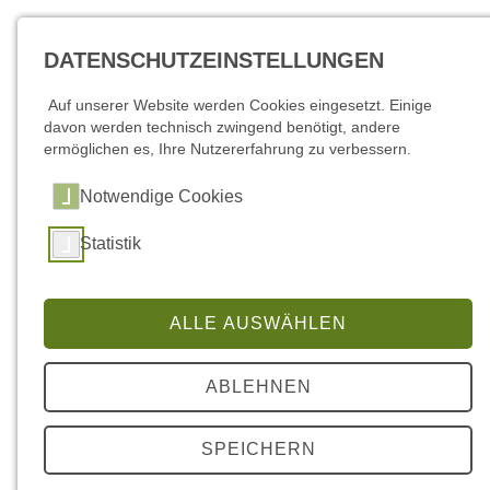
DATENSCHUTZEINSTELLUNGEN
Auf unserer Website werden Cookies eingesetzt. Einige
davon werden technisch zwingend benötigt, andere
ermöglichen es, Ihre Nutzererfahrung zu verbessern.
Notwendige Cookies
Statistik
Partnerstädte
ALLE AUSWÄHLEN
Die Gemeinde Schorfheide pflegt freundschaftliche
ABLEHNEN
Beziehungen zur Stadt Korschenbroich in Nordrhein-
Westfalen, zu dem Ort Dorossiamasso in Afrika (Region
Burkina Faso) sowie zu den Gemeinden Mielno und Drawsko
SPEICHERN
Pomorskie in Polen.