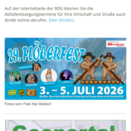
1 Jahr
Auf der Internetseite der BDG können Sie die
Abfallentsorgungstermine für Ihre Ortschaft und Straße auch
direkt online abrufen.
(Hier klicken)
mindshape Cookie Consent
Name:
Schlagzeilen
cookie_consent
Anbieter:
mindshape GmbH
Zweck:
Speichert Ihre Cookie-Einstellungen
Cookie Laufzeit:
1 Jahr
Fotos vom Fest hier klicken!
STATISTIK
Statistik-Cookies erfassen Informationen anonym. Diese
Informationen helfen uns zu verstehen, wie Besucher