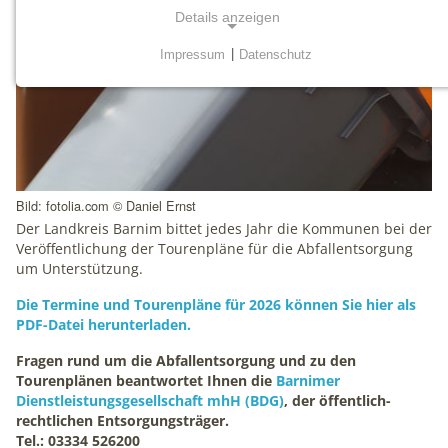
Details anzeigen
Impressum
|
Datenschutz
NOTWENDIGE COOKIES
Notwendige Cookies werden für grundlegende
Funktionen der Website benötigt. Dadurch ist
gewährleistet, dass die Website einwandfrei funktioniert.
mtm_consent
Bild: fotolia.com © Daniel Ernst
Der Landkreis Barnim bittet jedes Jahr die Kommunen bei der
Name:
Veröffentlichung der Tourenpläne für die Abfallentsorgung
mtm_consent, mtm_consent_removed
um Unterstützung.
Anbieter:
Die Termine und Tourenpläne für 2026 können Sie hier als
matomo.org
PDF-Datei herunterladen.
Zweck:
Fragen rund um die Abfallentsorgung und zu den
Cookies zum Speichern der Cookie Consent
Tourenplänen beantwortet Ihnen die
Barnimer
Einstellungen
Dienstleistungsgesellschaft mhH (BDG)
, der öffentlich-
rechtlichen Entsorgungsträger.
Cookie Laufzeit:
Tel.: 03334 526200