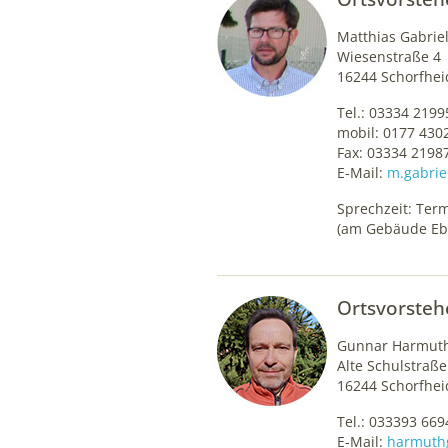
Matthias Gabrie
Wiesenstraße 4
16244 Schorfhei
Tel.: 03334 2199
mobil: 0177 430
Fax: 03334 2198
E-Mail:
m.gabrie
Sprechzeit: Ter
(am Gebäude Eb
Ortsvorstehe
Gunnar Harmut
Alte Schulstraße
16244 Schorfhei
Tel.: 033393 669
E-Mail:
harmuth