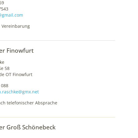
59
7543
@gmail.com
h Vereinbarung
er Finowfurt
ke
ße 58
de OT Finowfurt
1088
h.raschke@gmx.net
ach telefonischer Absprache
er Groß Schönebeck