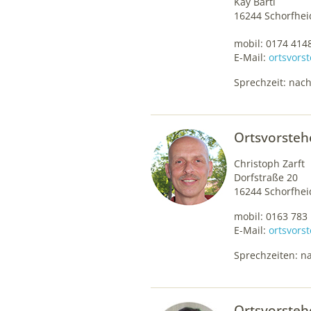
Kay Bartl
16244 Schorfhe
mobil: 0174 414
E-Mail:
ortsvors
Sprechzeit: nac
Ortsvorsteh
Christoph Zarft
Dorfstraße 20
16244 Schorfhei
mobil: 0163 783
E-Mail:
ortsvors
Sprechzeiten: n
Ortsvorstehe