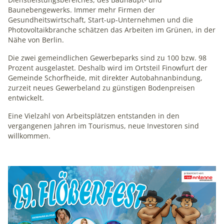
1 Jahr
Baunebengewerks. Immer mehr Firmen der
Gesundheitswirtschaft, Start-up-Unternehmen und die
Photovoltaikbranche schätzen das Arbeiten im Grünen, in der
mindshape Cookie Consent
Nähe von Berlin.
Die zwei gemeindlichen Gewerbeparks sind zu 100 bzw. 98
Name:
Prozent ausgelastet. Deshalb wird im Ortsteil Finowfurt der
cookie_consent
Gemeinde Schorfheide, mit direkter Autobahnanbindung,
zurzeit neues Gewerbeland zu günstigen Bodenpreisen
Anbieter:
entwickelt.
mindshape GmbH
Eine Vielzahl von Arbeitsplätzen entstanden in den
Zweck:
vergangenen Jahren im Tourismus, neue Investoren sind
Speichert Ihre Cookie-Einstellungen
willkommen.
Cookie Laufzeit:
1 Jahr
Schlagzeilen
STATISTIK
Statistik-Cookies erfassen Informationen anonym. Diese
Informationen helfen uns zu verstehen, wie Besucher