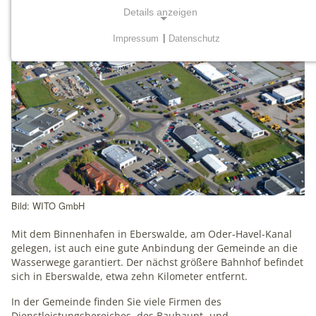
Details anzeigen
Impressum
|
Datenschutz
NOTWENDIGE COOKIES
Notwendige Cookies werden für grundlegende
Funktionen der Website benötigt. Dadurch ist
gewährleistet, dass die Website einwandfrei funktioniert.
mtm_consent
Name:
mtm_consent, mtm_consent_removed
Bild: WITO GmbH
Anbieter:
matomo.org
Mit dem Binnenhafen in Eberswalde, am Oder-Havel-Kanal
gelegen, ist auch eine gute Anbindung der Gemeinde an die
Zweck:
Wasserwege garantiert. Der nächst größere Bahnhof befindet
Cookies zum Speichern der Cookie Consent
sich in Eberswalde, etwa zehn Kilometer entfernt.
Einstellungen
In der Gemeinde finden Sie viele Firmen des
Cookie Laufzeit:
Dienstleistungsbereiches, des Bauhaupt- und