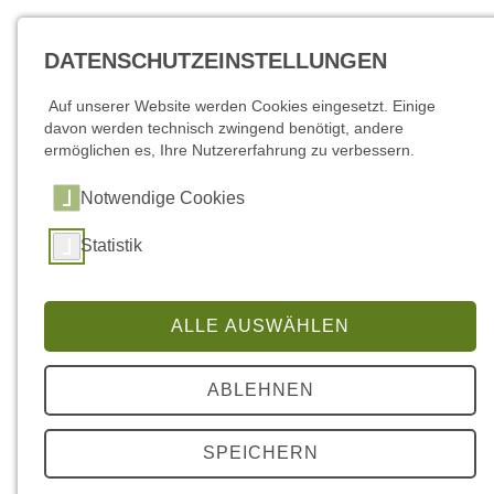
DATENSCHUTZEINSTELLUNGEN
Auf unserer Website werden Cookies eingesetzt. Einige
davon werden technisch zwingend benötigt, andere
ermöglichen es, Ihre Nutzererfahrung zu verbessern.
Notwendige Cookies
Statistik
Wirtschaft - Standortprofil
ALLE AUSWÄHLEN
Die Gemeinde Schorfheide zählt zur Hauptstadtregion
ABLEHNEN
Berlin/Brandenburg. Ihre besondere Lagegunst verdankt sie
zwei Autobahnabfahrten (Finowfurt und Werbellin) an der A
11. Über diese erreichen Sie die beiden Gewerbeparks
SPEICHERN
Finowfurt und Eberswalde/Lichterfelde.