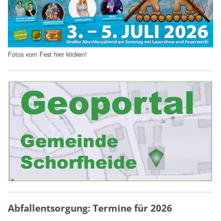
unsere Intranet-Website nutzen und dienen als
Grundlage für Verbesserungen der Nutzererfahrung
Matomo
Fotos vom Fest hier klicken!
Name:
_pk_ses, _pk_id
Anbieter:
matomo.org
Zweck:
Statistik
Cookie Laufzeit:
1 Jahr
Abfallentsorgung: Termine für
2026