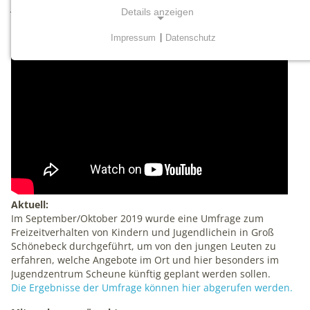
Jugendlichen beispielsweise beim Bau eines Solarbootes oder
Details anzeigen
in einem gemeinsamen Filmprojekt erfahren.
Impressum
|
Datenschutz
NOTWENDIGE COOKIES
Notwendige Cookies werden für grundlegende
Funktionen der Website benötigt. Dadurch ist
gewährleistet, dass die Website einwandfrei funktioniert.
mtm_consent
Name:
mtm_consent, mtm_consent_removed
Aktuell:
Anbieter:
Im September/Oktober 2019 wurde eine Umfrage zum
matomo.org
Freizeitverhalten von Kindern und Jugendlichein in Groß
Schönebeck durchgeführt, um von den jungen Leuten zu
Zweck:
erfahren, welche Angebote im Ort und hier besonders im
Cookies zum Speichern der Cookie Consent
Jugendzentrum Scheune künftig geplant werden sollen.
Einstellungen
Die Ergebnisse der Umfrage können hier abgerufen werden.
Cookie Laufzeit: