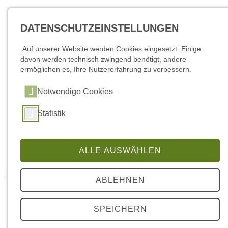
DATENSCHUTZEINSTELLUNGEN
Auf unserer Website werden Cookies eingesetzt. Einige
davon werden technisch zwingend benötigt, andere
ermöglichen es, Ihre Nutzererfahrung zu verbessern.
Notwendige Cookies
Statistik
Kinder- und Jugendförderung
ALLE AUSWÄHLEN
Junge Menschen haben durchaus was zu sagen. Ihre
ABLEHNEN
Meinung ist gefragt, bei der Gestaltung ihres Schulhofs oder
in zahlreichen Projekten. Beim Mitbestimmen werden
demokratische Prozesse erlernt und soziale Kompetenzen
SPEICHERN
geschult. Außerdem: Projektarbeit verschafft
Erfolgserlebnisse! Das können unsere Kinder und