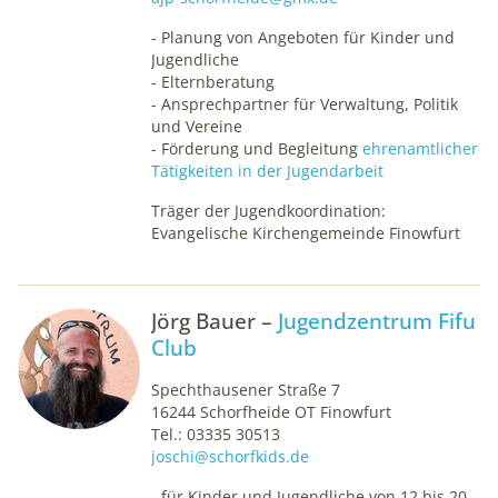
unsere Intranet-Website nutzen und dienen als
- Planung von Angeboten für Kinder und
Grundlage für Verbesserungen der Nutzererfahrung
Jugendliche
- Elternberatung
Matomo
- Ansprechpartner für Verwaltung, Politik
und Vereine
- Förderung und Begleitung
ehrenamtlicher
Name:
Tätigkeiten in der Jugendarbeit
_pk_ses, _pk_id
Träger der Jugendkoordination:
Anbieter:
Evangelische Kirchengemeinde Finowfurt
matomo.org
Zweck:
Statistik
Jörg Bauer –
Jugendzentrum Fifu
Club
Cookie Laufzeit:
1 Jahr
Spechthausener Straße 7
16244 Schorfheide OT Finowfurt
Tel.: 03335 30513
joschi@schorfkids.de
- für Kinder und Jugendliche von 12 bis 20