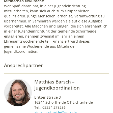
Mitmachen erwünscht:
1 Jahr
Wer Spaß daran hat, in einer Jugendeinrichtung
mitzuarbeiten, kann sich auch zum Gruppenleiter
qualifizieren. Junge Menschen lernen so, Verantwortung zu
mindshape Cookie Consent
übernehmen. In Seminaren werden sie auf diese Aufgabe
vorbereitet. Alle Mädchen und Jungen, die sich ehrenamtlich
Name:
in einer Jugendeinrichtung der Gemeinde Schorfheide
cookie_consent
engagieren, nehmen zweimal im Jahr an einem
Ehrenamtswochenende teil. Finanziert wird dieses
Anbieter:
gemeinsame Wochenende aus Mitteln der
mindshape GmbH
Jugendkoordination.
Zweck:
Ansprechpartner
Speichert Ihre Cookie-Einstellungen
Cookie Laufzeit:
1 Jahr
Matthias Barsch –
Jugendkoordination
Britzer Straße 3
STATISTIK
16244 Schorfheide OT Lichterfelde
Tel.: 03334 278286
Statistik-Cookies erfassen Informationen anonym. Diese
ajp-schorfheide@gmx.de
Informationen helfen uns zu verstehen, wie Besucher