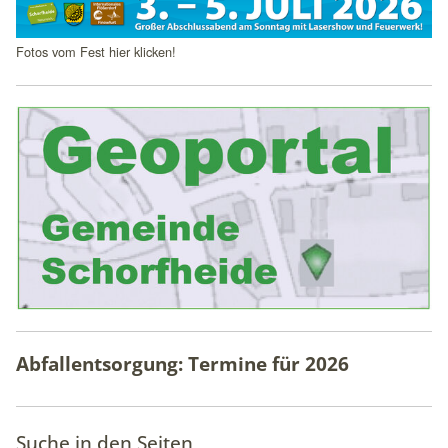
1 Jahr
Fotos vom Fest hier klicken!
mindshape Cookie Consent
Name:
cookie_consent
Anbieter:
mindshape GmbH
Zweck:
Speichert Ihre Cookie-Einstellungen
Cookie Laufzeit:
1 Jahr
Abfallentsorgung: Termine für
2026
STATISTIK
Statistik-Cookies erfassen Informationen anonym. Diese
Suche in den Seiten
Informationen helfen uns zu verstehen, wie Besucher