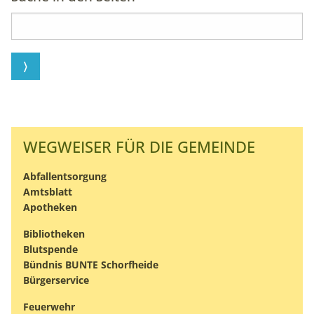
unsere Intranet-Website nutzen und dienen als
Grundlage für Verbesserungen der Nutzererfahrung
Matomo
Name:
_pk_ses, _pk_id
Anbieter:
WEGWEISER FÜR DIE GEMEINDE
matomo.org
Abfallentsorgung
Zweck:
Amtsblatt
Statistik
Apotheken
Cookie Laufzeit:
1 Jahr
Bibliotheken
Blutspende
Bündnis BUNTE Schorfheide
Bürgerservice
Feuerwehr