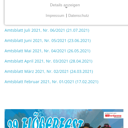
Details anzeigen
Amtsblatt September 2021, Nr. 08/2021 (22.09.2021)
Impressum
|
Datenschutz
Amtsblatt September 2021, Nr. 07/2021 (15.09.2021)
NOTWENDIGE COOKIES
Notwendige Cookies werden für grundlegende
Amtsblatt Juli 2021, Nr. 06/2021 (21.07.2021)
Funktionen der Website benötigt. Dadurch ist
Amtsblatt Juni 2021, Nr. 05/2021 (23.06.2021)
gewährleistet, dass die Website einwandfrei funktioniert.
Amtsblatt Mai 2021, Nr. 04/2021 (26.05.2021)
mtm_consent
Amtsblatt April 2021, Nr. 03/2021 (28.04.2021)
Name:
Amtsblatt März 2021, Nr. 02/2021 (24.03.2021)
mtm_consent, mtm_consent_removed
Amtsblatt Februar 2021, Nr. 01/2021 (17.02.2021)
Anbieter:
matomo.org
Zweck:
Cookies zum Speichern der Cookie Consent
Schlagzeilen
Einstellungen
Cookie Laufzeit: