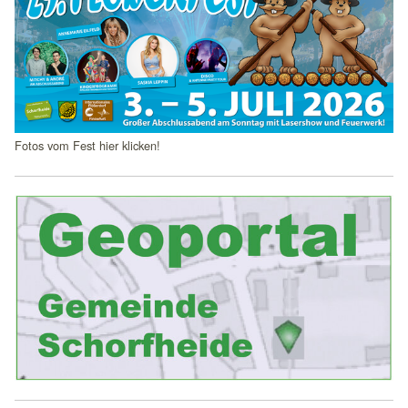
1 Jahr
mindshape Cookie Consent
Name:
cookie_consent
Fotos vom Fest hier klicken!
Anbieter:
mindshape GmbH
Zweck:
Speichert Ihre Cookie-Einstellungen
Cookie Laufzeit:
1 Jahr
STATISTIK
Statistik-Cookies erfassen Informationen anonym. Diese
Informationen helfen uns zu verstehen, wie Besucher