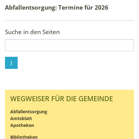
unsere Intranet-Website nutzen und dienen als
Abfallentsorgung: Termine für
2026
Grundlage für Verbesserungen der Nutzererfahrung
Matomo
Suche in den Seiten
Name:
_pk_ses, _pk_id
Anbieter:
matomo.org
Zweck:
Statistik
WEGWEISER FÜR DIE GEMEINDE
Cookie Laufzeit:
1 Jahr
Abfallentsorgung
Amtsblatt
Apotheken
Bibliotheken