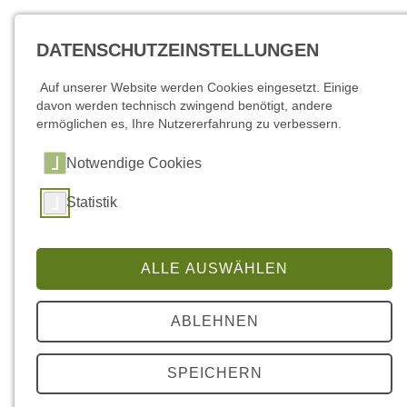
DATENSCHUTZEINSTELLUNGEN
Auf unserer Website werden Cookies eingesetzt. Einige
davon werden technisch zwingend benötigt, andere
ermöglichen es, Ihre Nutzererfahrung zu verbessern.
Notwendige Cookies
Statistik
Amtsblatt Gemeinde Schorfheide 2021
ALLE AUSWÄHLEN
Amtsblatt Dezember 2021, Nr. 12/2021 (22.12.2021)
ABLEHNEN
Amtsblatt November 2021, Nr. 11/2021 (17.11.2021)
Amtsblatt Oktober 2021, Nr. 10/2021 (13.10.2021)
SPEICHERN
Amtsblatt September 2021, Nr. 09/2021 (28.09.2021)