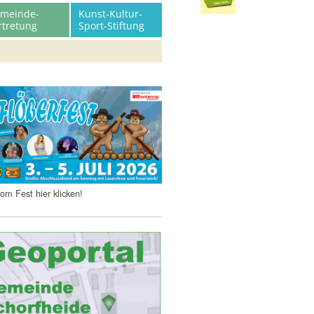
meinde-
Kunst-Kultur-
rtretung
Sport-Stiftung
agzeilen
om Fest hier klicken!