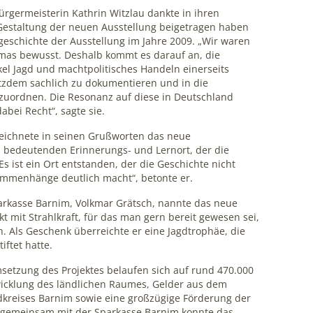
Bürgermeisterin Kathrin Witzlau dankte in ihren
Gestaltung der neuen Ausstellung beigetragen haben
geschichte der Ausstellung im Jahre 2009. „Wir waren
mas bewusst. Deshalb kommt es darauf an, die
el Jagd und machtpolitisches Handeln einerseits
otzdem sachlich zu dokumentieren und in die
uordnen. Die Resonanz auf diese in Deutschland
dabei Recht“, sagte sie.
eichnete in seinen Grußworten das neue
 bedeutenden Erinnerungs- und Lernort, der die
„Es ist ein Ort entstanden, der die Geschichte nicht
sammenhänge deutlich macht“, betonte er.
arkasse Barnim, Volkmar Grätsch, nannte das neue
 mit Strahlkraft, für das man gern bereit gewesen sei,
n. Als Geschenk überreichte er eine Jagdtrophäe, die
iftet hatte.
setzung des Projektes belaufen sich auf rund 470.000
twicklung des ländlichen Raumes, Gelder aus dem
kreises Barnim sowie eine großzügige Förderung der
 gemeinsam mit der Sparkasse Barnim konnte das