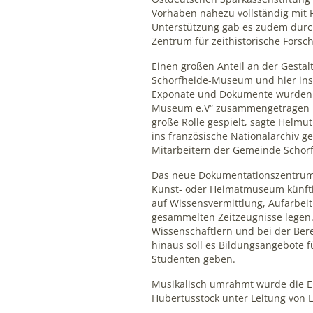
Vorhaben nahezu vollständig mit F
Unterstützung gab es zudem du
Zentrum für zeithistorische Fors
Einen großen Anteil an der Gestal
Schorfheide-Museum und hier insb
Exponate und Dokumente wurden i
Museum e.V“ zusammengetragen bz
große Rolle gespielt, sagte Helmu
ins französische Nationalarchiv g
Mitarbeitern der Gemeinde Schorf
Das neue Dokumentationszentrum 
Kunst- oder Heimatmuseum künftig
auf Wissensvermittlung, Aufarbei
gesammelten Zeitzeugnisse legen.
Wissenschaftlern und bei der Ber
hinaus soll es Bildungsangebote fü
Studenten geben.
Musikalisch umrahmt wurde die E
Hubertusstock unter Leitung von 