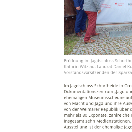
mindshape Cookie Consent
Name:
cookie_consent
Anbieter:
mindshape GmbH
Zweck:
Speichert Ihre Cookie-
Eröffnung im Jagdschloss Schorfhe
Einstellungen
Kathrin Witzlau, Landrat Daniel 
Vorstandsvorsitzenden der Sparkas
Cookie
Laufzeit:
Im Jagdschloss Schorfheide in Gro
1 Jahr
Dokumentationszentrum „Jagd und 
ehemaligen Museumsscheune auf d
von Macht und Jagd und ihre Auswi
von der Weimarer Republik über d
STATISTIK
mehr als 80 Exponate, zahlreiche
Statistik-Cookies erfassen Informationen anonym. Diese
insgesamt zehn Medienstationen. 
Informationen helfen uns zu verstehen, wie Besucher
Ausstellung ist der ehemalige Ja
unsere Intranet-Website nutzen und dienen als