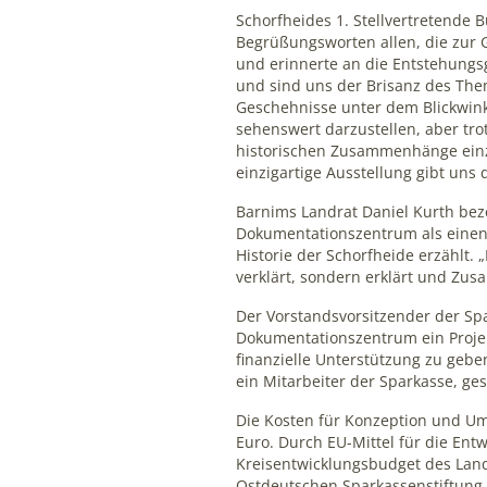
Schorfheides 1. Stellvertretende 
Grundlage für Verbesserungen der Nutzererfahrung
Begrüßungsworten allen, die zur 
und erinnerte an die Entstehungs
Matomo
und sind uns der Brisanz des The
Geschehnisse unter dem Blickwink
Name:
sehenswert darzustellen, aber tr
historischen Zusammenhänge einz
_pk_ses, _pk_id
einzigartige Ausstellung gibt uns 
Anbieter:
Barnims Landrat Daniel Kurth bez
matomo.org
Dokumentationszentrum als einen
Historie der Schorfheide erzählt. 
Zweck:
verklärt, sondern erklärt und Zu
Statistik
Der Vorstandsvorsitzender der Sp
Cookie
Dokumentationszentrum ein Projekt
Laufzeit:
finanzielle Unterstützung zu gebe
1 Jahr
ein Mitarbeiter der Sparkasse, gest
Die Kosten für Konzeption und Um
Euro. Durch EU-Mittel für die En
Kreisentwicklungsbudget des Land
Ostdeutschen Sparkassenstiftung