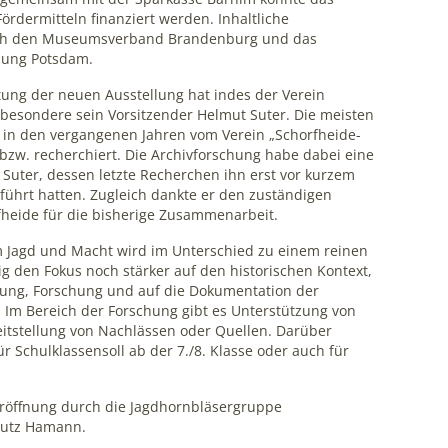
ördermitteln finanziert werden. Inhaltliche
rch den Museumsverband Brandenburg und das
chung Potsdam.
tung der neuen Ausstellung hat indes der Verein
esondere sein Vorsitzender Helmut Suter. Die meisten
n den vergangenen Jahren vom Verein „Schorfheide-
w. recherchiert. Die Archivforschung habe dabei eine
t Suter, dessen letzte Recherchen ihn erst vor kurzem
eführt hatten. Zugleich dankte er den zuständigen
heide für die bisherige Zusammenarbeit.
Jagd und Macht wird im Unterschied zu einem reinen
 den Fokus noch stärker auf den historischen Kontext,
tung, Forschung und auf die Dokumentation der
 Im Bereich der Forschung gibt es Unterstützung von
eitstellung von Nachlässen oder Quellen. Darüber
r Schulklassensoll ab der 7./8. Klasse oder auch für
röffnung durch die Jagdhornbläsergruppe
Lutz Hamann.