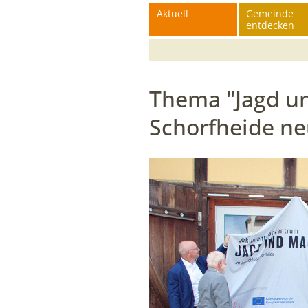
Aktuell
Gemeinde
Funktionen der Website benötigt. Dadurch ist
entdecken
gewährleistet, dass die Website einwandfrei funktioniert.
mtm_consent
Thema "Jagd un
Name:
mtm_consent,
Schorfheide ne
mtm_consent_removed
Anbieter:
matomo.org
Zweck:
Cookies zum Speichern der Cookie
Consent Einstellungen
Cookie
Laufzeit:
1 Jahr