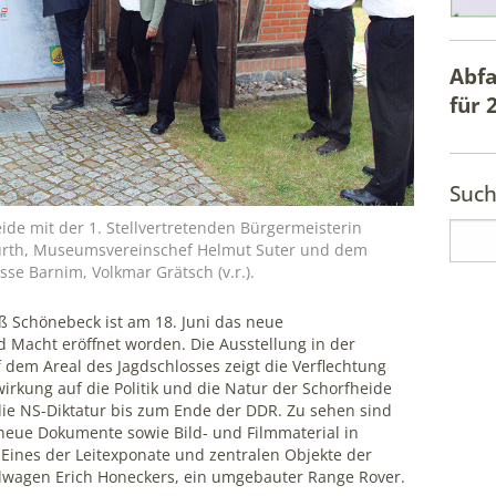
Abfa
für
Such
ide mit der 1. Stellvertretenden Bürgermeisterin
Kurth, Museumsvereinschef Helmut Suter und dem
se Barnim, Volkmar Grätsch (v.r.).
ß Schönebeck ist am 18. Juni das neue
Macht eröffnet worden. Die Ausstellung in der
em Areal des Jagdschlosses zeigt die Verflechtung
rkung auf die Politik und die Natur der Schorfheide
ie NS-Diktatur bis zum Ende der DDR. Zu sehen sind
 neue Dokumente sowie Bild- und Filmmaterial in
Eines der Leitexponate und zentralen Objekte der
gdwagen Erich Honeckers, ein umgebauter Range Rover.