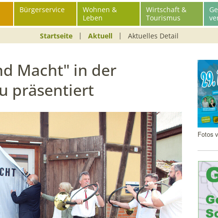
Bürgerservice
Wohnen &
Wirtschaft &
Ge
Leben
Tourismus
ve
Startseite
Aktuell
Aktuelles Detail
Schl
d Macht" in der
u präsentiert
Fotos v