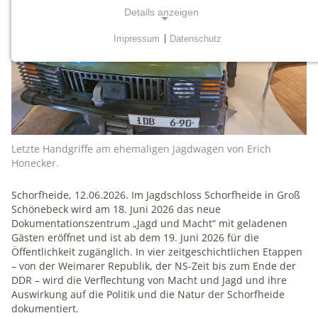
Details anzeigen
Impressum
|
Datenschutz
NOTWENDIGE COOKIES
Notwendige Cookies werden für grundlegende
Funktionen der Website benötigt. Dadurch ist
gewährleistet, dass die Website einwandfrei funktioniert.
mtm_consent
Letzte Handgriffe am ehemaligen Jagdwagen von Erich
Honecker.
Name:
mtm_consent, mtm_consent_removed
Schorfheide, 12.06.2026. Im Jagdschloss Schorfheide in Groß
Schönebeck wird am 18. Juni 2026 das neue
Anbieter:
Dokumentationszentrum „Jagd und Macht“ mit geladenen
matomo.org
Gästen eröffnet und ist ab dem 19. Juni 2026 für die
Öffentlichkeit zugänglich. In vier zeitgeschichtlichen Etappen
Zweck:
– von der Weimarer Republik, der NS-Zeit bis zum Ende der
Cookies zum Speichern der Cookie Consent
DDR – wird die Verflechtung von Macht und Jagd und ihre
Einstellungen
Auswirkung auf die Politik und die Natur der Schorfheide
dokumentiert.
Cookie Laufzeit: