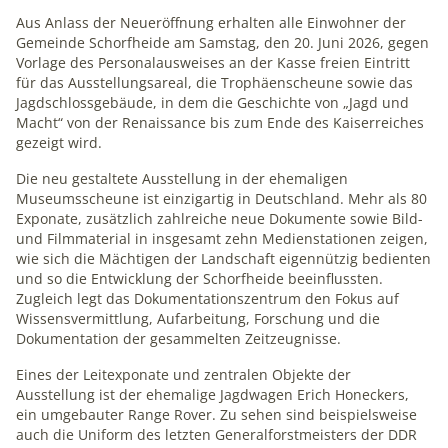
1 Jahr
Aus Anlass der Neueröffnung erhalten alle Einwohner der
Gemeinde Schorfheide am Samstag, den 20. Juni 2026, gegen
Vorlage des Personalausweises an der Kasse freien Eintritt
mindshape Cookie Consent
für das Ausstellungsareal, die Trophäenscheune sowie das
Jagdschlossgebäude, in dem die Geschichte von „Jagd und
Name:
Macht“ von der Renaissance bis zum Ende des Kaiserreiches
cookie_consent
gezeigt wird.
Anbieter:
Die neu gestaltete Ausstellung in der ehemaligen
Museumsscheune ist einzigartig in Deutschland. Mehr als 80
mindshape GmbH
Exponate, zusätzlich zahlreiche neue Dokumente sowie Bild-
Zweck:
und Filmmaterial in insgesamt zehn Medienstationen zeigen,
Speichert Ihre Cookie-Einstellungen
wie sich die Mächtigen der Landschaft eigennützig bedienten
und so die Entwicklung der Schorfheide beeinflussten.
Cookie Laufzeit:
Zugleich legt das Dokumentationszentrum den Fokus auf
1 Jahr
Wissensvermittlung, Aufarbeitung, Forschung und die
Dokumentation der gesammelten Zeitzeugnisse.
Eines der Leitexponate und zentralen Objekte der
Ausstellung ist der ehemalige Jagdwagen Erich Honeckers,
STATISTIK
ein umgebauter Range Rover. Zu sehen sind beispielsweise
Statistik-Cookies erfassen Informationen anonym. Diese
auch die Uniform des letzten Generalforstmeisters der DDR
Informationen helfen uns zu verstehen, wie Besucher