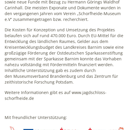
sowie neue Funde mit Bezug zu Hermann Görings Waldhof
unsere Intranet-Website nutzen und dienen als
Carinhall. Die meisten Exponate und Dokumente wurden in
Grundlage für Verbesserungen der Nutzererfahrung
den vergangenen Jahren vom Verein „Schorfheide-Museum
e.V“ zusammengetragen bzw. recherchiert.
Matomo
Die Kosten für Konzeption und Umsetzung des Projektes
belaufen sich auf rund 470.000 Euro. Durch EU-Mittel für die
Name:
Entwicklung des ländlichen Raumes, Gelder aus dem
_pk_ses, _pk_id
Kreisentwicklungsbudget des Landkreises Barnim sowie eine
großzügige Förderung der Ostdeutschen Sparkassenstiftung
Anbieter:
gemeinsam mit der Sparkasse Barnim konnte das Vorhaben
matomo.org
nahezu vollständig mit Fördermitteln finanziert werden.
Inhaltliche Unterstützung gab es zudem durch
Zweck:
den Museumsverband Brandenburg und das Zentrum für
Statistik
zeithistorische Forschung Potsdam.
Cookie Laufzeit:
Weitere Informationen gibt es auf www.jagdschloss-
1 Jahr
schorfheide.de
Mit freundlicher Unterstützung: