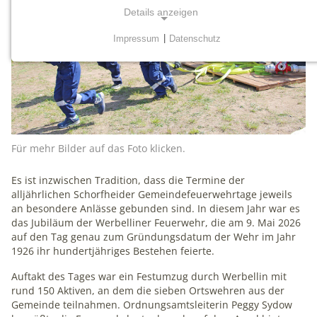
Details anzeigen
Impressum
|
Datenschutz
NOTWENDIGE COOKIES
Notwendige Cookies werden für grundlegende
Funktionen der Website benötigt. Dadurch ist
gewährleistet, dass die Website einwandfrei funktioniert.
mtm_consent
Für mehr Bilder auf das Foto klicken.
Name:
Es ist inzwischen Tradition, dass die Termine der
mtm_consent, mtm_consent_removed
alljährlichen Schorfheider Gemeindefeuerwehrtage jeweils
an besondere Anlässe gebunden sind. In diesem Jahr war es
Anbieter:
das Jubiläum der Werbelliner Feuerwehr, die am 9. Mai 2026
matomo.org
auf den Tag genau zum Gründungsdatum der Wehr im Jahr
1926 ihr hundertjähriges Bestehen feierte.
Zweck:
Cookies zum Speichern der Cookie Consent
Auftakt des Tages war ein Festumzug durch Werbellin mit
Einstellungen
rund 150 Aktiven, an dem die sieben Ortswehren aus der
Gemeinde teilnahmen. Ordnungsamtsleiterin Peggy Sydow
Cookie Laufzeit: