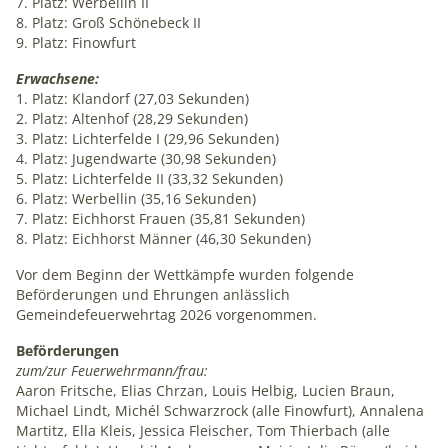
7. Platz: Werbellin II
unsere Intranet-Website nutzen und dienen als
8. Platz: Groß Schönebeck II
Grundlage für Verbesserungen der Nutzererfahrung
9. Platz: Finowfurt
Erwachsene:
Matomo
1. Platz: Klandorf (27,03 Sekunden)
2. Platz: Altenhof (28,29 Sekunden)
Name:
3. Platz: Lichterfelde I (29,96 Sekunden)
_pk_ses, _pk_id
4. Platz: Jugendwarte (30,98 Sekunden)
5. Platz: Lichterfelde II (33,32 Sekunden)
Anbieter:
6. Platz: Werbellin (35,16 Sekunden)
matomo.org
7. Platz: Eichhorst Frauen (35,81 Sekunden)
8. Platz: Eichhorst Männer (46,30 Sekunden)
Zweck:
Statistik
Vor dem Beginn der Wettkämpfe wurden folgende
Beförderungen und Ehrungen anlässlich
Cookie Laufzeit:
Gemeindefeuerwehrtag 2026 vorgenommen.
1 Jahr
Beförderungen
zum/zur Feuerwehrmann/frau:
Aaron Fritsche, Elias Chrzan, Louis Helbig, Lucien Braun,
Michael Lindt, Michél Schwarzrock (alle Finowfurt), Annalena
Martitz, Ella Kleis, Jessica Fleischer, Tom Thierbach (alle