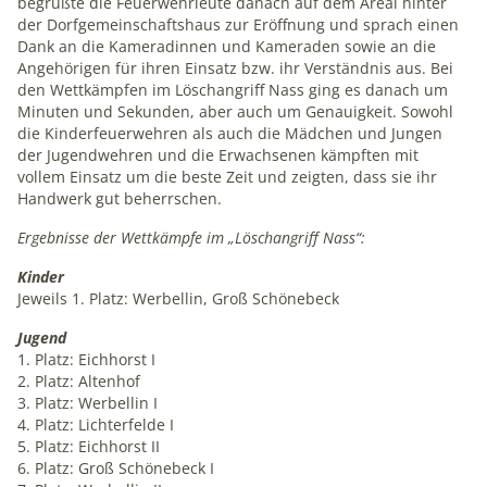
begrüßte die Feuerwehrleute danach auf dem Areal hinter
1 Jahr
der Dorfgemeinschaftshaus zur Eröffnung und sprach einen
Dank an die Kameradinnen und Kameraden sowie an die
Angehörigen für ihren Einsatz bzw. ihr Verständnis aus. Bei
mindshape Cookie Consent
den Wettkämpfen im Löschangriff Nass ging es danach um
Minuten und Sekunden, aber auch um Genauigkeit. Sowohl
Name:
die Kinderfeuerwehren als auch die Mädchen und Jungen
cookie_consent
der Jugendwehren und die Erwachsenen kämpften mit
vollem Einsatz um die beste Zeit und zeigten, dass sie ihr
Anbieter:
Handwerk gut beherrschen.
mindshape GmbH
Ergebnisse der Wettkämpfe im „Löschangriff Nass“:
Zweck:
Kinder
Speichert Ihre Cookie-Einstellungen
Jeweils 1. Platz: Werbellin, Groß Schönebeck
Cookie Laufzeit:
Jugend
1 Jahr
1. Platz: Eichhorst I
2. Platz: Altenhof
3. Platz: Werbellin I
4. Platz: Lichterfelde I
STATISTIK
5. Platz: Eichhorst II
Statistik-Cookies erfassen Informationen anonym. Diese
6. Platz: Groß Schönebeck I
Informationen helfen uns zu verstehen, wie Besucher