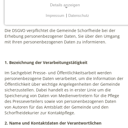
Daten gemäß Artikel 13 EU-Datenschutz-Grundverordnung
Details anzeigen
(DSGVO)
Impressum
|
Datenschutz
NOTWENDIGE COOKIES
Notwendige Cookies werden für grundlegende
Die DSGVO verpflichtet die Gemeinde Schorfheide bei der
Funktionen der Website benötigt. Dadurch ist
Erhebung personenbezogener Daten, Sie über den Umgang
gewährleistet, dass die Website einwandfrei funktioniert.
mit Ihren personenbezogenen Daten zu informieren.
mtm_consent
1. Bezeichnung der Verarbeitungstätigkeit
Name:
Im Sachgebiet Presse- und Öffentlichkeitsarbeit werden
mtm_consent, mtm_consent_removed
personenbezogene Daten verarbeitet, um die Information der
Öffentlichkeit über wichtige Angelegenheiten der Gemeinde
Anbieter:
sicherzustellen. Dabei handelt es in erster Linie um die
matomo.org
Speicherung von Daten von Medienvertretern für die Pflege
des Presseverteilers sowie von personenbezogenen Daten
Zweck:
von Autoren für das Amtsblatt der Gemeinde und den
Cookies zum Speichern der Cookie Consent
Schorfheidekurier zur Kontaktpflege.
Einstellungen
2. Name und Kontaktdaten der Verantwortlichen
Cookie Laufzeit: