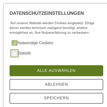
DATENSCHUTZEINSTELLUNGEN
Auf unserer Website werden Cookies eingesetzt. Einige
davon werden technisch zwingend benötigt, andere
ermöglichen es, Ihre Nutzererfahrung zu verbessern.
Notwendige Cookies
Statistik
Information des Sachgebietes
ALLE AUSWÄHLEN
Öffentlichkeitsarbeit gem. Art. 13 der EU
Datenschutz-Grundverordnung
ABLEHNEN
Beschreibung
SPEICHERN
Information über die Verarbeitung personenbezogener