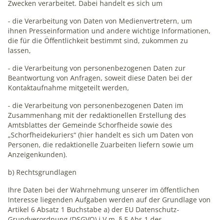
Zwecken verarbeitet. Dabei handelt es sich um
unsere Intranet-Website nutzen und dienen als
Grundlage für Verbesserungen der Nutzererfahrung
- die Verarbeitung von Daten von Medienvertretern, um
ihnen Presseinformation und andere wichtige Informationen,
die für die Öffentlichkeit bestimmt sind, zukommen zu
Matomo
lassen,
Name:
- die Verarbeitung von personenbezogenen Daten zur
_pk_ses, _pk_id
Beantwortung von Anfragen, soweit diese Daten bei der
Kontaktaufnahme mitgeteilt werden,
Anbieter:
- die Verarbeitung von personenbezogenen Daten im
matomo.org
Zusammenhang mit der redaktionellen Erstellung des
Zweck:
Amtsblattes der Gemeinde Schorfheide sowie des
Statistik
„Schorfheidekuriers“ (hier handelt es sich um Daten von
Personen, die redaktionelle Zuarbeiten liefern sowie um
Cookie Laufzeit:
Anzeigenkunden).
1 Jahr
b) Rechtsgrundlagen
Ihre Daten bei der Wahrnehmung unserer im öffentlichen
Interesse liegenden Aufgaben werden auf der Grundlage von
Artikel 6 Absatz 1 Buchstabe a) der EU Datenschutz-
Grundverordnung (DSGVO) i.V.m. § 5 Abs.1 des