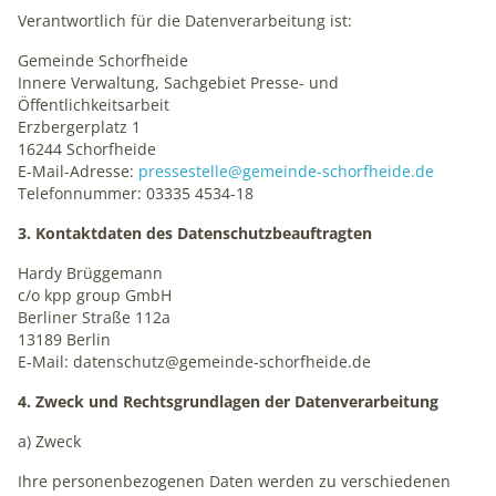
1 Jahr
Verantwortlich für die Datenverarbeitung ist:
Gemeinde Schorfheide
mindshape Cookie Consent
Innere Verwaltung, Sachgebiet Presse- und
Öffentlichkeitsarbeit
Erzbergerplatz 1
Name:
16244 Schorfheide
cookie_consent
E-Mail-Adresse:
pressestelle@gemeinde-schorfheide.de
Telefonnummer: 03335 4534-18
Anbieter:
mindshape GmbH
3. Kontaktdaten des Datenschutzbeauftragten
Zweck:
Hardy Brüggemann
Speichert Ihre Cookie-Einstellungen
c/o kpp group GmbH
Berliner Straße 112a
Cookie Laufzeit:
13189 Berlin
1 Jahr
E-Mail: datenschutz@gemeinde-schorfheide.de
4. Zweck und Rechtsgrundlagen der Datenverarbeitung
STATISTIK
a) Zweck
Statistik-Cookies erfassen Informationen anonym. Diese
Ihre personenbezogenen Daten werden zu verschiedenen
Informationen helfen uns zu verstehen, wie Besucher